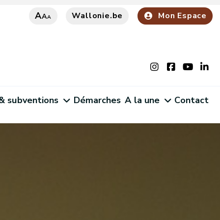
A
Wallonie.be
Mon Espace
A
A
 & subventions
Démarches
A la une
Contact