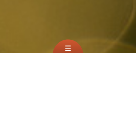
Que cherchez vous?
TEST
À la une
Filtre