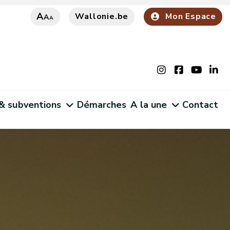
A
Wallonie.be
Mon Espace
A
A
 & subventions
Démarches
A la une
Contact