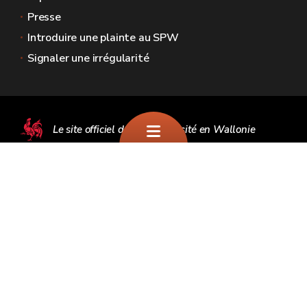
Presse
Introduire une plainte au SPW
Signaler une irrégularité
Le site officiel de la biodiversité en Wallonie
🍪
Plan du site
Mentions légales
Vie privée
Médiateur