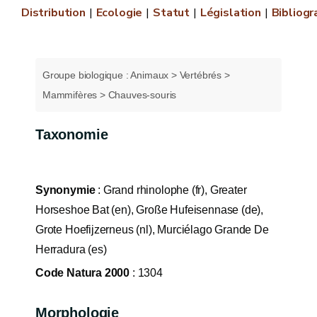
Distribution
Ecologie
Statut
Législation
Bibliogr
Groupe biologique : Animaux > Vertébrés >
Mammifères > Chauves-souris
Taxonomie
Synonymie
: Grand rhinolophe (fr), Greater
Horseshoe Bat (en), Große Hufeisennase (de),
Grote Hoefijzerneus (nl), Murciélago Grande De
Herradura (es)
Code Natura 2000
: 1304
Morphologie