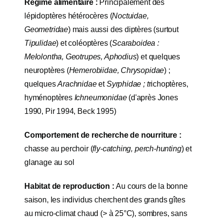
Régime alimentaire :
Principalement des
lépidoptères hétérocères (
Noctuidae,
Geometridae
) mais aussi des diptères (surtout
Tipulidae
) et coléoptères (
Scaraboidea :
Melolontha, Geotrupes, Aphodius
) et quelques
neuroptères (
Hemerobiidae, Chrysopidae
) ;
quelques
Arachnidae
et
Syrphidae ; t
richoptères,
hyménoptères
Ichneumonidae
(d'après Jones
1990, Pir 1994, Beck 1995)
Comportement de recherche de nourriture :
chasse au perchoir (
fly-catching, perch-hunting
) et
glanage au sol
Habitat de reproduction :
Au cours de la bonne
saison, les individus cherchent des grands gîtes
au micro-climat chaud (> à 25°C), sombres, sans