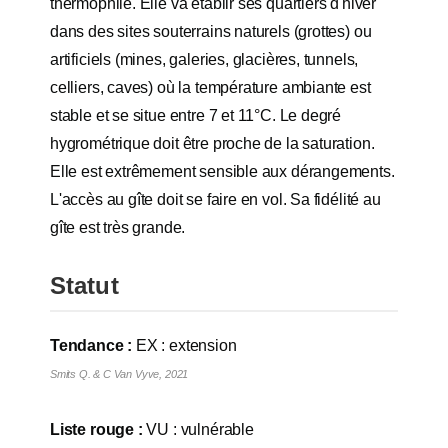
thermophile. Elle va établir ses quartiers d'hiver
dans des sites souterrains naturels (grottes) ou
artificiels (mines, galeries, glacières, tunnels,
celliers, caves) où la température ambiante est
stable et se situe entre 7 et 11°C. Le degré
hygrométrique doit être proche de la saturation.
Elle est extrêmement sensible aux dérangements.
L'accès au gîte doit se faire en vol. Sa fidélité au
gîte est très grande.
Statut
Tendance :
EX : extension
Smits Q. & C Van Vyve, 2021
Liste rouge :
VU : vulnérable