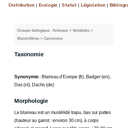
Distribution
Ecologie
Statut
Législation
Bibliogr
Groupe biologique : Animaux > Vertébrés >
Mammifères > Carnivores
Taxonomie
Synonymie
: Blaireau d'Europe (fr), Badger (en),
Das (nl), Dachs (de)
Morphologie
Le blaireau est un mustélidé trapu, bas sur pattes
(hauteur au garrot : environ 30 cm), à corps