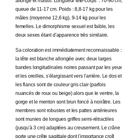
allongé et massif. Longueur tête-corps : 70-90 cm,
queue de 11-17 cm. Poids : 8,8-17 kg pour les
mâles (moyenne 12,6 kg), 9-14 kg pour les
femelles. Le dimorphisme sexuel est faible, les
deux sexes étant d'apparence très similaire.
Sa coloration est immédiatement reconnaissable :
la tête est blanche allongée avec deux larges
bandes longitudinales noires passant par les yeux
et les oreilles, s'élargissant vers l'arrière. Le dos et
les flancs sont de couleur gris clair (parfois
nuancés de roux ou beige) alors que le ventre, la
gorge et le menton sont brun foncé à noirâtre. Les
membres sont robustes et les pattes antérieures
sont munies de longues griffes semi-rétractiles
(jusqu'à 3 cm) adaptées au creusement. Le crâne
porte une crête sagittale dont l'importance croît