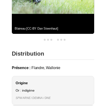
Blaireau [CC-BY Dan Steenhaut]
Distribution
Présence :
Flandre, Wallonie
Origine
Or : indigène
SPW ARNE / DEMNA / DNE