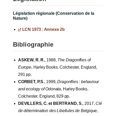
Législation régionale (Conservation de la
Nature)
LCN 1973 : Annexe 2b
Bibliographie
ASKEW, R. R.
, 1988,
The Dragonflies of
Europe
, Harley Books, Colchester, England,
291 pp.
CORBET, P.S.
, 1999,
Dragonflies : behaviour
and ecology of Odonata
, Harley Books,
Colchester, England, 829 pp.
DEVILLERS, C. et BERTRAND, S.
, 2017,
Clé
de détermination des Libellules de Belgique
,