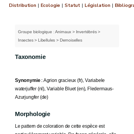
Distribution
Ecologie
Statut
Législation
Bibliogr
Groupe biologique : Animaux > Invertébrés >
Insectes > Libellules > Demoiselles
Taxonomie
Synonymie
: Agrion gracieux (fr), Variabele
waterjuffer (nl), Variable Bluet (en), Fledermaus-
Azurjungfer (de)
Morphologie
Le pattern de coloration de cette espèce est