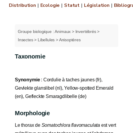
Distribution
Ecologie
Statut
Législation
Bibliogr
Groupe biologique : Animaux > Invertébrés >
Insectes > Libellules > Anisoptères
Taxonomie
Synonymie
: Cordulie à taches jaunes (fr),
Gevlekte glanslibel (nl), Yellow-spotted Emerald
(en), Gefleckte Smaragdlibelle (de)
Morphologie
Le thorax de
Somatochlora flavomaculata
est vert