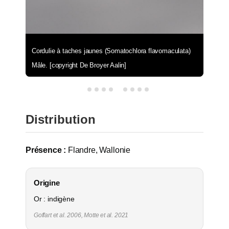
Cordulie à taches jaunes (Somatochlora flavomaculata)
Mâle. [copyright De Broyer Aalin]
Distribution
Présence :
Flandre, Wallonie
Origine
Or : indigène
Goffart et al. 2006, Motte et al. 2021