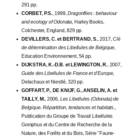
291 pp.
CORBET, P.S.
, 1999,
Dragonflies : behaviour
and ecology of Odonata
, Harley Books,
Colchester, England, 829 pp.
DEVILLERS, C. et BERTRAND, S.
, 2017,
Clé
de détermination des Libellules de Belgique
,
Education Environnement, 54 pp.
DIJKSTRA, K.-D.B. et LEWINGTON, R.
, 2007,
Guide des Libellules de France et d'Europe
,
Delachaux et Niestlé, 320 pp.
GOFFART, P., DE KNIJF, G., ANSELIN, A. et
TAILLY, M.
, 2006,
Les Libellules (Odonata) de
Belgique. Répartition, tendances et habitats.
,
Publication du Groupe de Travail Libellules
Gomphus et du Centre de Recherche de la
Nature, des Forêts et du Bois, Série "Faune-