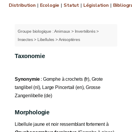
Distribution
Ecologie
Statut
Législation
Bibliogr
Groupe biologique : Animaux > Invertébrés >
Insectes > Libellules > Anisoptères
Taxonomie
Synonymie
: Gomphe à crochets (fr), Grote
tanglibel (nl), Large Pincertail (en), Grosse
Zangenlibelle (de)
Morphologie
Libellule jaune et noir ressemblant fortement à