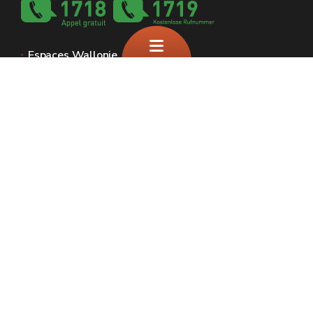
Espaces Wallonie
Presse
Introduire une plainte au SPW
Signaler une irrégularité
Le site officiel de la biodiversité en Wallonie
🍪
Plan du site
Mentions légales
Vie privée