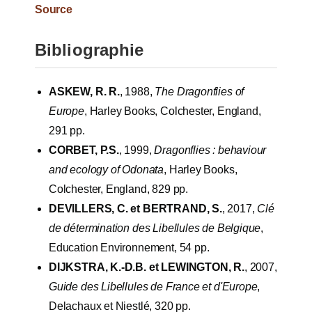
Source
Bibliographie
ASKEW, R. R.
, 1988,
The Dragonflies of
Europe
, Harley Books, Colchester, England,
291 pp.
CORBET, P.S.
, 1999,
Dragonflies : behaviour
and ecology of Odonata
, Harley Books,
Colchester, England, 829 pp.
DEVILLERS, C. et BERTRAND, S.
, 2017,
Clé
de détermination des Libellules de Belgique
,
Education Environnement, 54 pp.
DIJKSTRA, K.-D.B. et LEWINGTON, R.
, 2007,
Guide des Libellules de France et d'Europe
,
Delachaux et Niestlé, 320 pp.