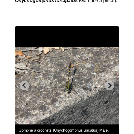
Onychogomphus forcipatus
(Gomphe à pince).
Gomphe à crochets (Onychogomphus uncatus) Mâle.