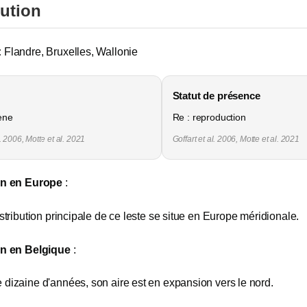
bution
:
Flandre, Bruxelles, Wallonie
Statut de présence
gène
Re : reproduction
l. 2006, Motte et al. 2021
Goffart et al. 2006, Motte et al. 2021
on en Europe
:
istribution principale de ce leste se situe en Europe méridionale.
on en Belgique
:
dizaine d'années, son aire est en expansion vers le nord.