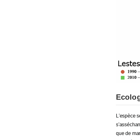
Ecolog
L'espèce se
s'asséchant
que de mar