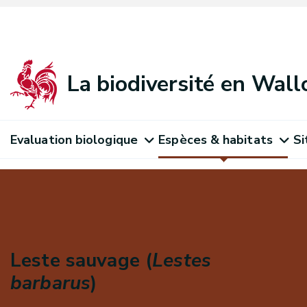
La biodiversité en Wall
Evaluation biologique
Espèces & habitats
Si
Leste sauvage (
Lestes
barbarus
)