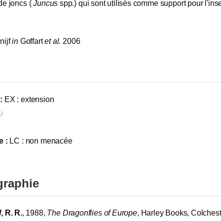
de joncs (
Juncus
spp.) qui sont utilisés comme support pour l'ins
.
nijf
in
Goffart
et al.
2006
:
EX : extension
1)
e :
LC : non menacée
graphie
 R. R.
, 1988,
The Dragonflies of Europe
, Harley Books, Colchest