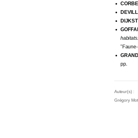
CORBET
DEVILL
DIJKST
GOFFART
habitats
"Faune-F
GRAND, 
pp.
Auteur(s) :
Grégory Mot