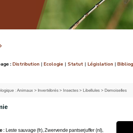
Distribution
Ecologie
Statut
Législation
Biblio
logique : Animaux > Invertébrés > Insectes > Libellules > Demoiselles
mie
e
: Leste sauvage (fr), Zwervende pantserjuffer (nl),