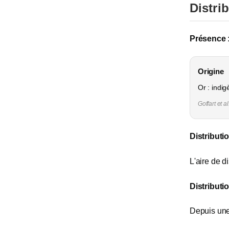
Distri
Présence 
Origine
Or : indi
Goffart et a
Distributi
L'aire de d
Distributi
Depuis une 