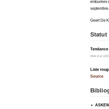
entourées 
septembre
Geert De K
Statut
Tendance 
Motte & al. (202
Liste roug
Source
Biblio
ASKEW,