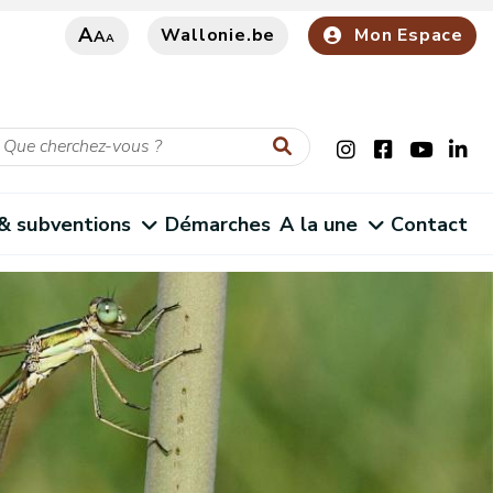
A
Wallonie.be
Mon Espace
A
A
 & subventions
Démarches
A la une
Contact