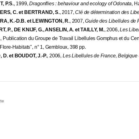
, P.S.
, 1999,
Dragonflies : behaviour and ecology of Odonata
, H
ERS, C. et BERTRAND, S.
, 2017,
Clé de détermination des Libe
RA, K.-D.B. et LEWINGTON, R.
, 2007,
Guide des Libellules de 
, P., DE KNIJF, G., ANSELIN, A. et TAILLY, M.
, 2006,
Les Libe
.
, Publication du Groupe de Travail Libellules Gomphus et du Cen
lore-Habitats", n° 1, Gembloux, 398 pp.
D. et BOUDOT, J.-P.
, 2006,
Les Libellules de France, Belgiqu
te