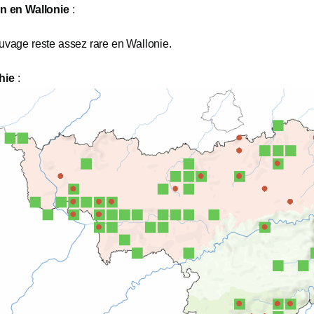
on en Wallonie
:
uvage reste assez rare en Wallonie.
hie
: