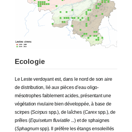
Ecologie
Le Leste verdoyant est, dans le nord de son aire
de distribution, lié aux pièces d'eau oligo-
mésotrophes faiblement acides, présentant une
végétation rivulaire bien développée, à base de
scirpes (
Scirpus
spp
.
), de laîches (
Carex
spp
.
), de
prêles (
Equisetum fluviatile ...
) et de sphaignes
(
Sphagnum
spp). Il préfère les étangs ensoleillés