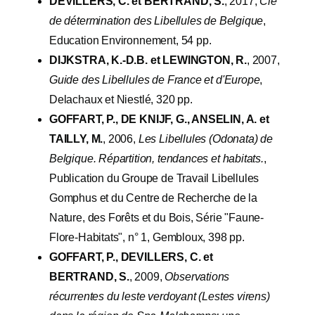
DEVILLERS, C. et BERTRAND, S.
, 2017,
Clé
de détermination des Libellules de Belgique
,
Education Environnement, 54 pp.
DIJKSTRA, K.-D.B. et LEWINGTON, R.
, 2007,
Guide des Libellules de France et d'Europe
,
Delachaux et Niestlé, 320 pp.
GOFFART, P., DE KNIJF, G., ANSELIN, A. et
TAILLY, M.
, 2006,
Les Libellules (Odonata) de
Belgique. Répartition, tendances et habitats.
,
Publication du Groupe de Travail Libellules
Gomphus et du Centre de Recherche de la
Nature, des Forêts et du Bois, Série "Faune-
Flore-Habitats", n° 1, Gembloux, 398 pp.
GOFFART, P., DEVILLERS, C. et
BERTRAND, S.
, 2009,
Observations
récurrentes du leste verdoyant (Lestes virens)