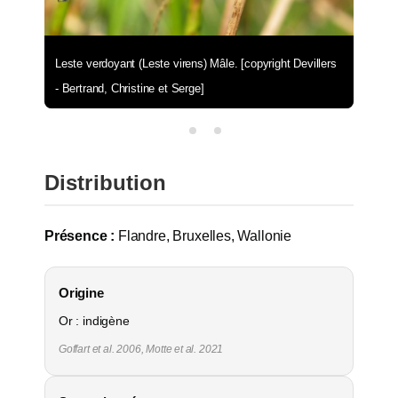
Leste verdoyant (Leste virens) Mâle. [copyright Devillers
- Bertrand, Christine et Serge]
Distribution
Présence :
Flandre, Bruxelles, Wallonie
Origine
Or : indigène
Goffart et al. 2006, Motte et al. 2021