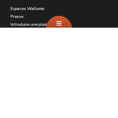
Espaces Wallonie
Presse
Introduire une plainte au SPW
Signaler une irrégularité
Le site officiel de la biodiversité en Wallonie
🍪
Plan du site
Mentions légales
Vie privée
Médiateur