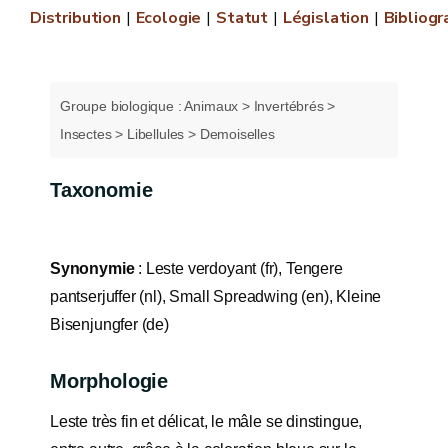
Distribution
Ecologie
Statut
Législation
Bibliogr
Groupe biologique : Animaux > Invertébrés >
Insectes > Libellules > Demoiselles
Taxonomie
Synonymie
: Leste verdoyant (fr), Tengere
pantserjuffer (nl), Small Spreadwing (en), Kleine
Bisenjungfer (de)
Morphologie
Leste très fin et délicat, le mâle se dinstingue,