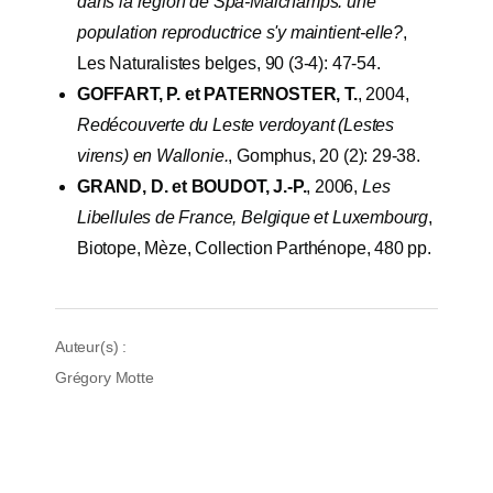
dans la région de Spa-Malchamps: une
population reproductrice s'y maintient-elle?
,
Les Naturalistes belges, 90 (3-4): 47-54.
GOFFART, P. et PATERNOSTER, T.
, 2004,
Redécouverte du Leste verdoyant (Lestes
virens) en Wallonie.
, Gomphus, 20 (2): 29-38.
GRAND, D. et BOUDOT, J.-P.
, 2006,
Les
Libellules de France, Belgique et Luxembourg
,
Biotope, Mèze, Collection Parthénope, 480 pp.
Auteur(s) :
Grégory Motte