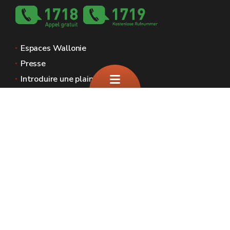
Espaces Wallonie
Presse
Introduire une plainte au SPW
Signaler une irrégularité
Le site officiel de la biodiversité en Wallonie
🍪
Plan du site
Mentions légales