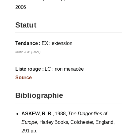
2006
Statut
Tendance :
EX : extension
Motte & al. (2021)
Liste rouge :
LC : non menacée
Source
Bibliographie
ASKEW, R. R.
, 1988,
The Dragonflies of
Europe
, Harley Books, Colchester, England,
291 pp.