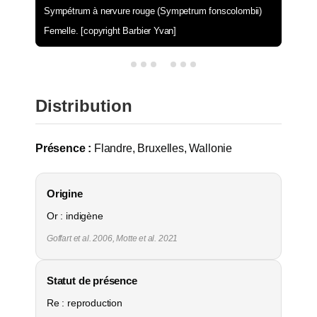
Sympétrum à nervure rouge (Sympetrum fonscolombii)
Femelle. [copyright Barbier Yvan]
Distribution
Présence :
Flandre, Bruxelles, Wallonie
Origine
Or : indigène
Goffart et al. 2006, Motte et al. 2021
Statut de présence
Re : reproduction