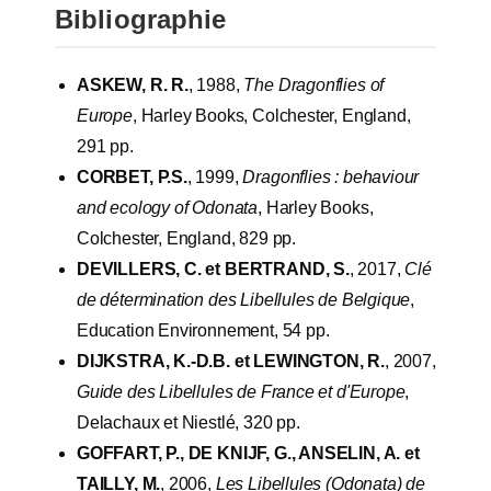
Bibliographie
ASKEW, R. R.
, 1988,
The Dragonflies of
Europe
, Harley Books, Colchester, England,
291 pp.
CORBET, P.S.
, 1999,
Dragonflies : behaviour
and ecology of Odonata
, Harley Books,
Colchester, England, 829 pp.
DEVILLERS, C. et BERTRAND, S.
, 2017,
Clé
de détermination des Libellules de Belgique
,
Education Environnement, 54 pp.
DIJKSTRA, K.-D.B. et LEWINGTON, R.
, 2007,
Guide des Libellules de France et d'Europe
,
Delachaux et Niestlé, 320 pp.
GOFFART, P., DE KNIJF, G., ANSELIN, A. et
TAILLY, M.
, 2006,
Les Libellules (Odonata) de