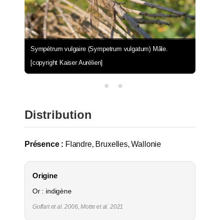
Sympétrum vulgaire (Sympetrum vulgatum) Mâle.
[copyright Kaiser Aurélien]
Distribution
Présence :
Flandre, Bruxelles, Wallonie
Origine
Or : indigène
Goffart et al. 2006, Motte et al. 2021