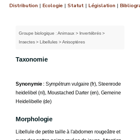
Distribution
Ecologie
Statut
Législation
Bibliogr
Groupe biologique : Animaux > Invertébrés >
Insectes > Libellules > Anisoptères
Taxonomie
Synonymie
: Sympétrum vulgaire (fr), Steenrode
heidelibel (nl), Moustached Darter (en), Gemeine
Heidelibelle (de)
Morphologie
Libellule de petite taille à l'abdomen rougeâtre et