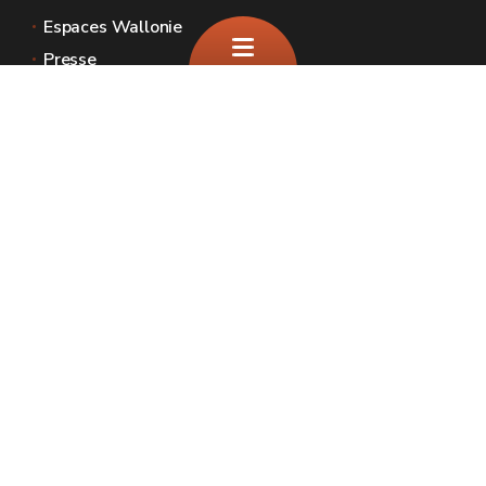
Espaces Wallonie
Presse
Introduire une plainte au SPW
Signaler une irrégularité
Le site officiel de la biodiversité en Wallonie
🍪
Plan du site
Mentions légales
Vie privée
Médiateur