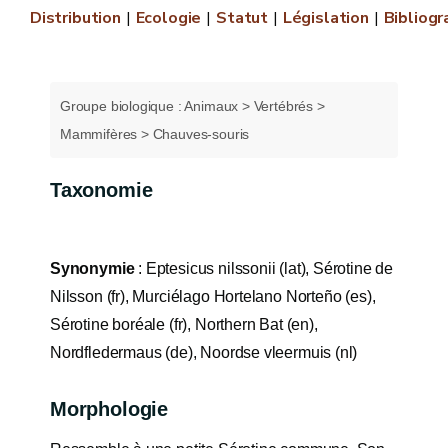
Distribution
Ecologie
Statut
Législation
Bibliogr
Groupe biologique : Animaux > Vertébrés >
Mammifères > Chauves-souris
Taxonomie
Synonymie
: Eptesicus nilssonii (lat), Sérotine de
Nilsson (fr), Murciélago Hortelano Norteño (es),
Sérotine boréale (fr), Northern Bat (en),
Nordfledermaus (de), Noordse vleermuis (nl)
Morphologie