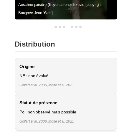
Aeschne paisible (Boyeria irene) Exuvie [copyright
Baugnée Jean-Yves]
Distribution
Origine
NE : non évalué
Goffart et al. 2006, Motte et al. 2021
Statut de présence
Po : non observé mais possible
Goffart et al. 2006, Motte et al. 2021