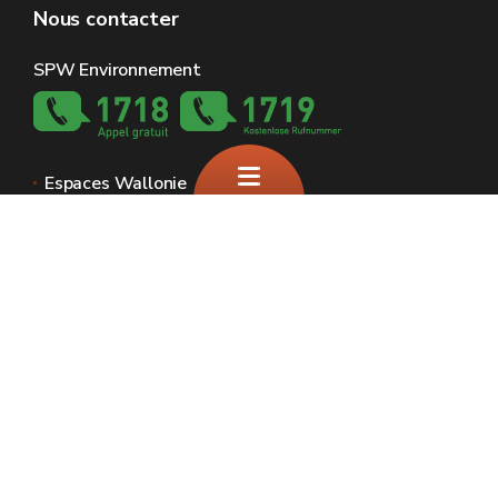
Nous contacter
SPW Environnement
Espaces Wallonie
Presse
Introduire une plainte au SPW
Signaler une irrégularité
Le site officiel de la biodiversité en Wallonie
🍪