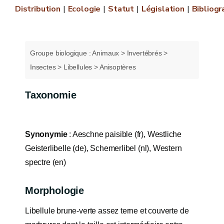
Distribution
Ecologie
Statut
Législation
Bibliogr
Groupe biologique : Animaux > Invertébrés >
Insectes > Libellules > Anisoptères
Taxonomie
Synonymie
: Aeschne paisible (fr), Westliche
Geisterlibelle (de), Schemerlibel (nl), Western
spectre (en)
Morphologie
Libellule brune-verte assez terne et couverte de