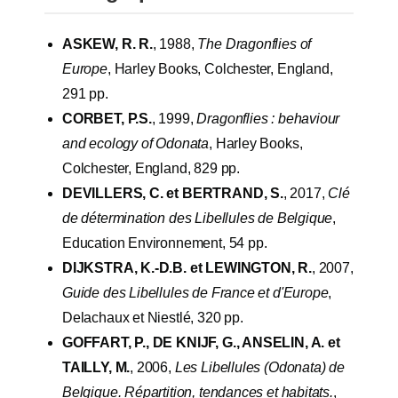
ASKEW, R. R.
, 1988,
The Dragonflies of
Europe
, Harley Books, Colchester, England,
291 pp.
CORBET, P.S.
, 1999,
Dragonflies : behaviour
and ecology of Odonata
, Harley Books,
Colchester, England, 829 pp.
DEVILLERS, C. et BERTRAND, S.
, 2017,
Clé
de détermination des Libellules de Belgique
,
Education Environnement, 54 pp.
DIJKSTRA, K.-D.B. et LEWINGTON, R.
, 2007,
Guide des Libellules de France et d'Europe
,
Delachaux et Niestlé, 320 pp.
GOFFART, P., DE KNIJF, G., ANSELIN, A. et
TAILLY, M.
, 2006,
Les Libellules (Odonata) de
Belgique. Répartition, tendances et habitats.
,