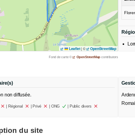
Floren
Régio
Lor
Leaflet
|
©
OpenStreetMap
Fond de carte ©
OpenStreetMap
contributors
ire(s)
Gesti
on non diffusée.
Ardenn
Romain
| Régional
| Privé
| ONG
| Public divers
ption du site