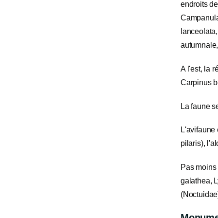
endroits de
Campanula 
lanceolata
autumnale, 
A l'est, la
Carpinus be
La faune se
L'avifaune 
pilaris), l
Pas moins 
galathea, L
(Noctuidae)
Monumen