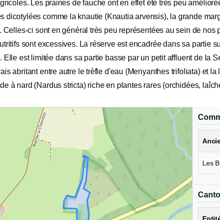
gricoles. Les prairies de fauche ont en effet été très peu amélior
 dicotylées comme la knautie (Knautia arvensis), la grande marg
. Celles-ci sont en général très peu représentées au sein de nos p
tritifs sont excessives. La réserve est encadrée dans sa partie s
 Elle est limitée dans sa partie basse par un petit affluent de la
is abritant entre autre le trèfle d'eau (Menyanthes trifoliata) et 
e à nard (Nardus stricta) riche en plantes rares (orchidées, laîches
Comm
Anci
Les B
Cant
Entit