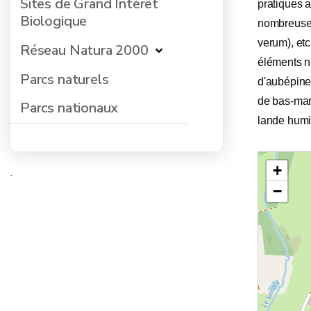
Sites de Grand Intérêt
pratiques a
Biologique
nombreuses
verum), etc
Réseau Natura 2000
éléments nu
Parcs naturels
d'aubépine.
de bas-mara
Parcs nationaux
lande humid
+
.
−