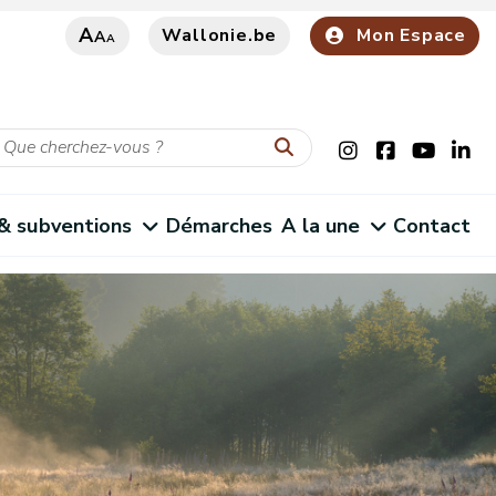
A
Wallonie.be
Mon Espace
A
A
 & subventions
Démarches
A la une
Contact