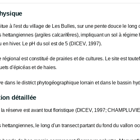
physique
situe à l'est du village de Les Bulles, sur une pente douce le long d
hettangiennes (argiles calcarifères), impliquant un sol à régime hy
 en hiver. Le pH du sol est de 5 (DICEV, 1997).
régional est constitué de prairies et de cultures. Le site est toute
uets d'épicéas et de haies.
ve dans le district phytogéographique lorrain et dans le bassin 
ion détaillée
de la réserve est avant tout floristique (DICEV, 1997; CHAMPLUV
hettangiennes, le long d'un transect partant du fond du vallon oc