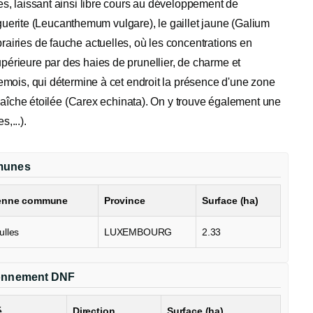
ées, laissant ainsi libre cours au développement de
uerite (Leucanthemum vulgare), le gaillet jaune (Galium
rairies de fauche actuelles, où les concentrations en
upérieure par des haies de prunellier, de charme et
 Semois, qui détermine à cet endroit la présence d'une zone
la laîche étoilée (Carex echinata). On y trouve également une
,...).
unes
enne commune
Province
Surface (ha)
ulles
LUXEMBOURG
2.33
onnement DNF
é
Direction
Surface (ha)