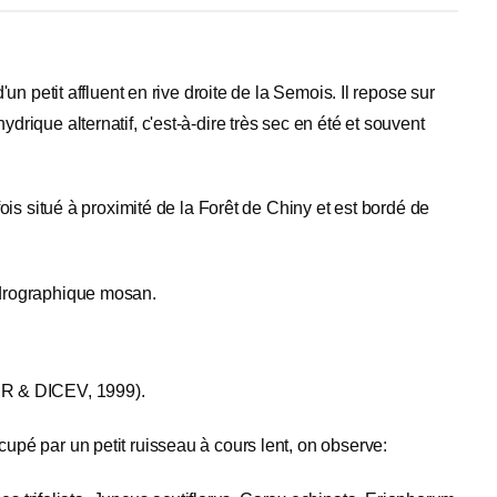
'un petit affluent en rive droite de la Semois. Il repose sur
drique alternatif, c'est-à-dire très sec en été et souvent
fois situé à proximité de la Forêt de Chiny et est bordé de
hydrographique mosan.
IER & DICEV, 1999).
cupé par un petit ruisseau à cours lent, on observe: