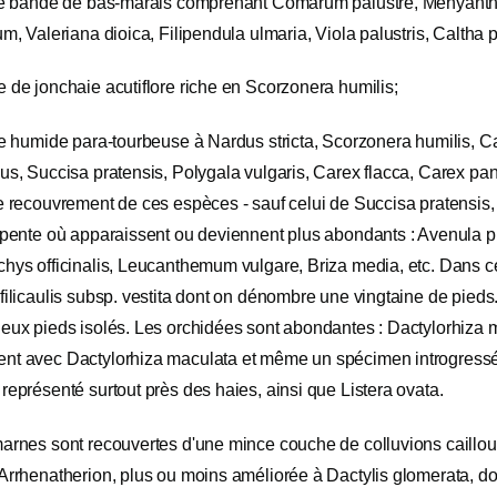
ite bande de bas-marais comprenant Comarum palustre, Menyanthes 
um, Valeriana dioica, Filipendula ulmaria, Viola palustris, Caltha pal
 de jonchaie acutiflore riche en Scorzonera humilis;
ie humide para-tourbeuse à Nardus stricta, Scorzonera humilis, Car
us, Succisa pratensis, Polygala vulgaris, Carex flacca, Carex pa
e recouvrement de ces espèces - sauf celui de Succisa pratensis,
a pente où apparaissent ou deviennent plus abondants : Avenula
hys officinalis, Leucanthemum vulgare, Briza media, etc. Dans cet
filicaulis subsp. vestita dont on dénombre une vingtaine de pieds
deux pieds isolés. Les orchidées sont abondantes : Dactylorhiza 
nt avec Dactylorhiza maculata et même un spécimen introgressé d
représenté surtout près des haies, ainsi que Listera ovata.
arnes sont recouvertes d'une mince couche de colluvions caillout
'Arrhenatherion, plus ou moins améliorée à Dactylis glomerata, d