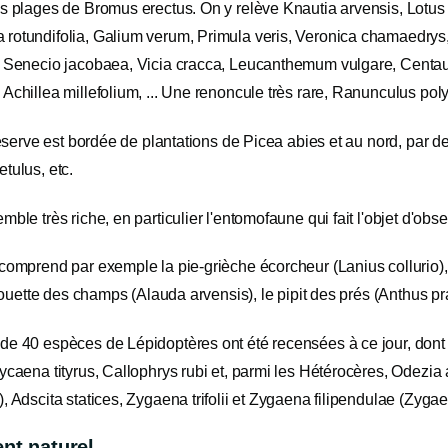
s plages de Bromus erectus. On y relève Knautia arvensis, Lotus 
rotundifolia, Galium verum, Primula veris, Veronica chamaedrys,
, Senecio jacobaea, Vicia cracca, Leucanthemum vulgare, Centaure
Achillea millefolium, ... Une renoncule très rare, Ranunculus po
 réserve est bordée de plantations de Picea abies et au nord, pa
tulus, etc.
mble très riche, en particulier l'entomofaune qui fait l'objet d'o
comprend par exemple la pie-grièche écorcheur (Lanius collurio), l
'alouette des champs (Alauda arvensis), le pipit des prés (Anthus pra
de 40 espèces de Lépidoptères ont été recensées à ce jour, dont 
ycaena tityrus, Callophrys rubi et, parmi les Hétérocères, Odezia
, Adscita statices, Zygaena trifolii et Zygaena filipendulae (Zyga
t naturel