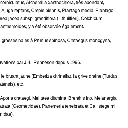
corniculatus, Alchemilla xanthochlora, très abondant,
 Ajuga reptans, Crepis biennis, Plantago media, Plantago
a jacea subsp. grandiflora (= thuillieri), Colchicum
lyanthemoides, y a été observée également.
r de grosses haies à Prunus spinosa, Crataegus monogyna,
bservations par J.-L. Renneson depuis 1996.
e bruant jaune (Emberiza citrinella), la grive draine (Turdus
tensis), etc.
Aporia crataegi, Melitaea diamina, Brenthis ino, Melanargia
 atrata (Geometridae), Panemeria tenebrata et Callistege mi
enidae).