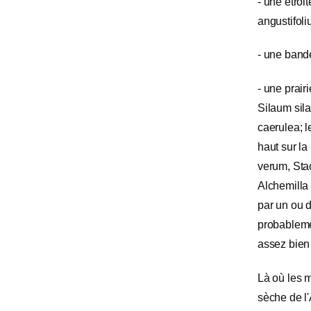
- une étro
angustifoli
- une bande
- une prair
Silaum sila
caerulea; l
haut sur l
verum, Stac
Alchemilla 
par un ou 
probableme
assez bien 
Là où les m
sèche de l