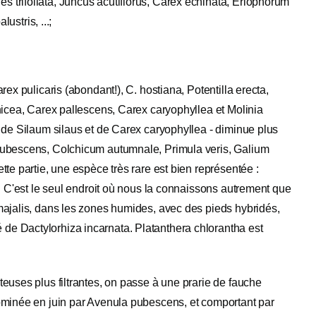
trifoliata, Juncus acutiflorus, Carex echinata, Eriophorum
ustris, ...;
ex pulicaris (abondant!), C. hostiana, Potentilla erecta,
nicea, Carex pallescens, Carex caryophyllea et Molinia
 de Silaum silaus et de Carex caryophyllea - diminue plus
 pubescens, Colchicum autumnale, Primula veris, Galium
te partie, une espèce très rare est bien représentée :
. C'est le seul endroit où nous la connaissons autrement que
majalis, dans les zones humides, avec des pieds hybridés,
e Dactylorhiza incarnata. Platanthera chlorantha est
euses plus filtrantes, on passe à une prarie de fauche
ominée en juin par Avenula pubescens, et comportant par