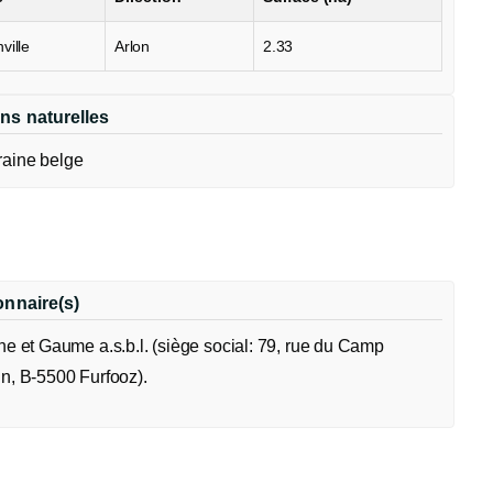
ville
Arlon
2.33
ns naturelles
raine belge
onnaire(s)
e et Gaume a.s.b.l. (siège social: 79, rue du Camp
, B-5500 Furfooz).