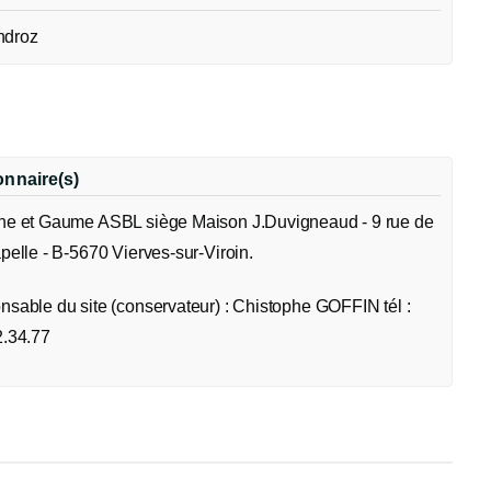
ndroz
onnaire(s)
ne et Gaume ASBL siège Maison J.Duvigneaud - 9 rue de
pelle - B-5670 Vierves-sur-Viroin.
sable du site (conservateur) : Chistophe GOFFIN tél :
2.34.77