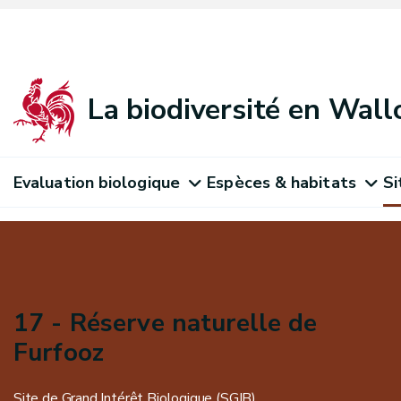
La biodiversité en Wall
Evaluation biologique
Espèces & habitats
Si
17 - Réserve naturelle de
Furfooz
Site de Grand Intérêt Biologique (SGIB)