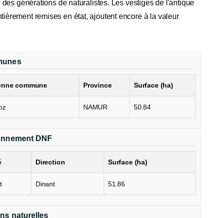
é des générations de naturalistes. Les vestiges de l'antique
tièrement remises en état, ajoutent encore à la valeur
unes
enne commune
Province
Surface (ha)
oz
NAMUR
50.84
onnement DNF
é
Direction
Surface (ha)
t
Dinant
51.86
ns naturelles