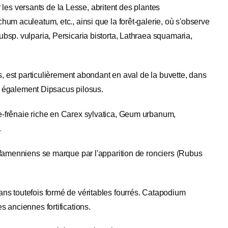
r les versants de la Lesse, abritent des plantes
um aculeatum, etc., ainsi que la forêt-galerie, où s'observe
sp. vulparia, Persicaria bistorta, Lathraea squamaria,
s, est particulièrement abondant en aval de la buvette, dans
se également Dipsacus pilosus.
e-frênaie riche en Carex sylvatica, Geum urbanum,
.
 famenniens se marque par l'apparition de ronciers (Rubus
ns toutefois formé de véritables fourrés. Catapodium
 anciennes fortifications.