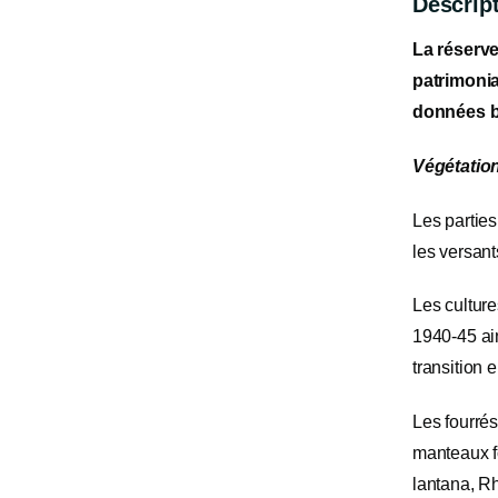
Descript
La réserve
patrimonia
données b
Végétation
Les partie
les versant
Les culture
1940-45 ain
transition 
Les fourrés
manteaux fo
lantana, R