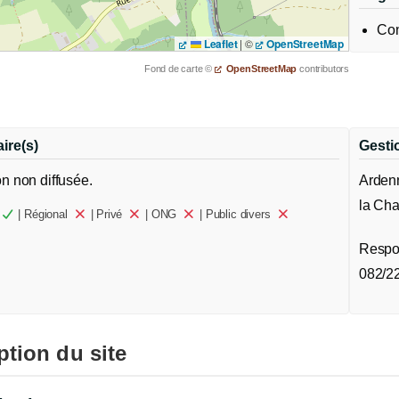
Co
Leaflet
|
©
OpenStreetMap
Fond de carte ©
OpenStreetMap
contributors
ire(s)
Gesti
on non diffusée.
Arden
la Cha
| Régional
| Privé
| ONG
| Public divers
Respon
082/2
ption du site