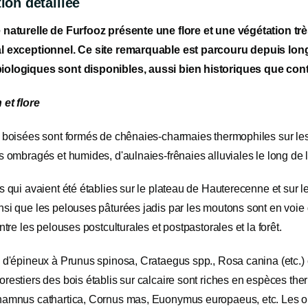
ion détaillée
 naturelle de Furfooz présente une flore et une végétation trè
l exceptionnel. Ce site remarquable est parcouru depuis lon
iologiques sont disponibles, aussi bien historiques que co
 et flore
s boisées sont formés de chênaies-charmaies thermophiles sur les
s ombragés et humides, d'aulnaies-frênaies alluviales le long de 
s qui avaient été établies sur le plateau de Hauterecenne et sur
si que les pelouses pâturées jadis par les moutons sont en voie d
entre les pelouses postculturales et postpastorales et la forêt.
 d'épineux à Prunus spinosa, Crataegus spp., Rosa canina (etc.) c
restiers des bois établis sur calcaire sont riches en espèces th
hamnus cathartica, Cornus mas, Euonymus europaeus, etc. Les our