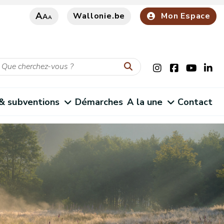
A
Wallonie.be
Mon Espace
A
A
 & subventions
Démarches
A la une
Contact