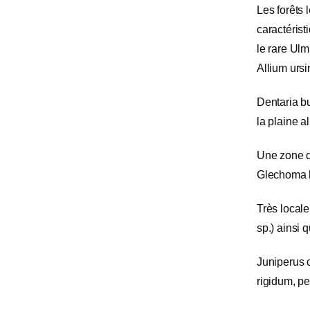
Les forêts 
caractérist
le rare Ulm
Allium urs
Dentaria bu
la plaine a
Une zone d
Glechoma h
Très local
sp.) ainsi
Juniperus 
rigidum, pe