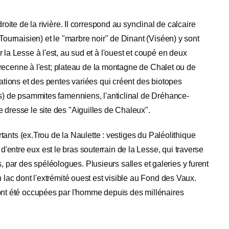
oite de la rivière. Il correspond au synclinal de calcaire
Tournaisien) et le "marbre noir" de Dinant (Viséen) y sont
la Lesse à l'est, au sud et à l'ouest et coupé en deux
terecenne à l'est; plateau de la montagne de Chalet ou de
tations et des pentes variées qui créent des biotopes
es) de psammites famenniens, l'anticlinal de Dréhance-
 dresse le site des "Aiguilles de Chaleux".
rtants (ex.Trou de la Naulette : vestiges du Paléolithique
entre eux est le bras souterrain de la Lesse, qui traverse
es, par des spéléologues. Plusieurs salles et galeries y furent
 lac dont l'extrémité ouest est visible au Fond des Vaux.
 ont été occupées par l'homme depuis des millénaires