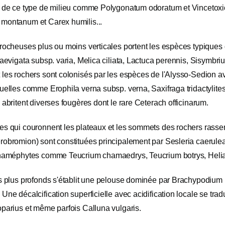
s de ce type de milieu comme Polygonatum odoratum et Vincetoxi
montanum et Carex humilis...
rocheuses plus ou moins verticales portent les espèces typiques d
laevigata subsp. varia, Melica ciliata, Lactuca perennis, Sisymbri
 les rochers sont colonisés par les espèces de l'Alysso-Sedion 
uelles comme Erophila verna subsp. verna, Saxifraga tridactylites
 abritent diverses fougères dont le rare Ceterach officinarum.
es qui couronnent les plateaux et les sommets des rochers rass
robromion) sont constituées principalement par Sesleria caerule
chaméphytes comme Teucrium chamaedrys, Teucrium botrys, Hel
ls plus profonds s'établit une pelouse dominée par Brachypodium
Une décalcification superficielle avec acidification locale se tradui
oparius et même parfois Calluna vulgaris.