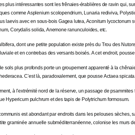
les plus intéressantes sont les frênaies-érablières de ravin qui, su
iques comme Asplenium scolopendrium, Lunaria rediviva, Polystich
us laevis avec en sous-bois Gagea lutea, Aconitum lycoctonum sub
inum, Corydalis solida, Anemone ranunculoides, etc.
lbifera, dont une petite population existe près du Trou des Nuton
lluviale et en contrebas des versants boisés. A cet endroit, pous
e sols plus profonds porte un groupement apparenté à la chênai
ederacea. C'est là, paradoxalement, que pousse Actaea spicata
ement, à l'extrémité nord de la réserve, un passage de psammites
 que Hypericum pulchrum et des tapis de Polytrichum formosum.
communis est abondant par endroits dans les pelouses sèches, sa
tite graminée annuelle subméditerranéenne, colonise les murs des