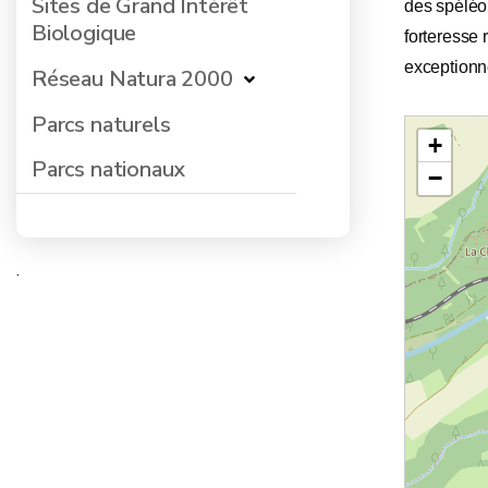
Sites de Grand Intérêt
des spéléol
Biologique
forteresse 
exceptionn
Réseau Natura 2000
Parcs naturels
+
Parcs nationaux
−
.