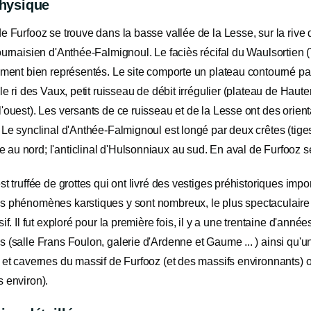
physique
e Furfooz se trouve dans la basse vallée de la Lesse, sur la rive dr
ournaisien d'Anthée-Falmignoul. Le faciès récifal du Waulsortien (
ement bien représentés. Le site comporte un plateau contourné par 
 le ri des Vaux, petit ruisseau de débit irrégulier (plateau de Hau
'ouest). Les versants de ce ruisseau et de la Lesse ont des orien
 Le synclinal d'Anthée-Falmignoul est longé par deux crêtes (tig
u nord; l'anticlinal d'Hulsonniaux au sud. En aval de Furfooz se
st truffée de grottes qui ont livré des vestiges préhistoriques impo
 phénomènes karstiques y sont nombreux, le plus spectaculaire d'
sif. Il fut exploré pour la première fois, il y a une trentaine d'anné
 (salle Frans Foulon, galerie d'Ardenne et Gaume ... ) ainsi qu'un
s et cavernes du massif de Furfooz (et des massifs environnants)
 environ).