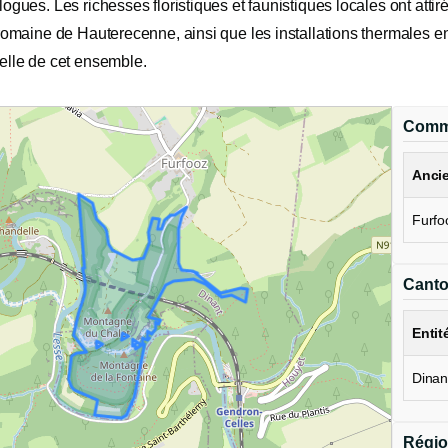
ogues. Les richesses floristiques et faunistiques locales ont attir
romaine de Hauterecenne, ainsi que les installations thermales en
elle de cet ensemble.
Comm
Anci
Furfo
Cant
Entit
Dinan
Régio