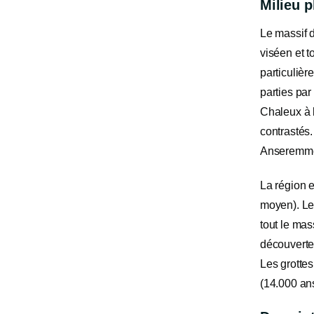
Milieu 
Le massif d
viséen et t
particulièr
parties par
Chaleux à l
contrastés.
Anseremme a
La région e
moyen). Les
tout le mas
découvertes
Les grotte
(14.000 ans