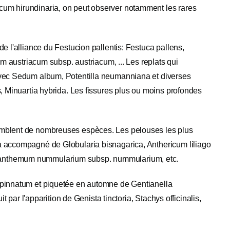
cum hirundinaria, on peut observer notamment les rares
e l'alliance du Festucion pallentis: Festuca pallens,
um austriacum subsp. austriacum, ... Les replats qui
avec Sedum album, Potentilla neumanniana et diverses
, Minuartia hybrida. Les fissures plus ou moins profondes
emblent de nombreuses espèces. Les pelouses les plus
a accompagné de Globularia bisnagarica, Anthericum liliago
ianthemum nummularium subsp. nummularium, etc.
 pinnatum et piquetée en automne de Gentianella
t par l'apparition de Genista tinctoria, Stachys officinalis,