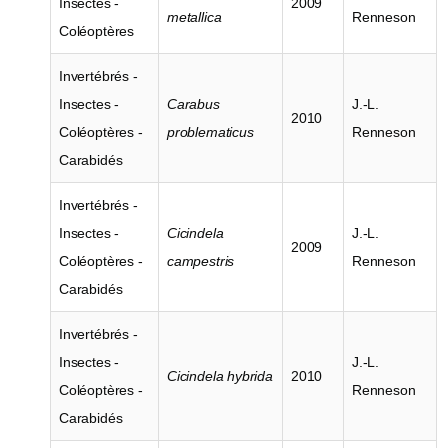
Insectes -
2009
metallica
Renneson
Coléoptères
Invertébrés -
Insectes -
Carabus
J.-L.
2010
Coléoptères -
problematicus
Renneson
Carabidés
Invertébrés -
Insectes -
Cicindela
J.-L.
2009
Coléoptères -
campestris
Renneson
Carabidés
Invertébrés -
Insectes -
J.-L.
Cicindela hybrida
2010
Coléoptères -
Renneson
Carabidés