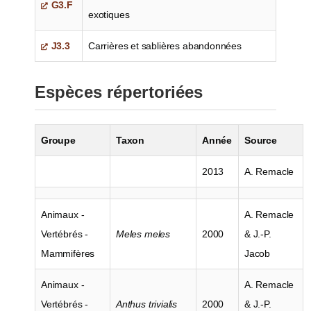
G3.F
exotiques
J3.3
Carrières et sablières abandonnées
Espèces répertoriées
Groupe
Taxon
Année
Source
2013
A. Remacle
Animaux -
A. Remacle
Vertébrés -
Meles meles
2000
& J.-P.
Mammifères
Jacob
Animaux -
A. Remacle
Vertébrés -
Anthus trivialis
2000
& J.-P.