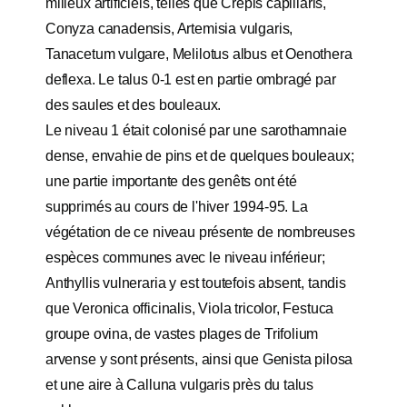
milieux artificiels, telles que Crepis capillaris,
Conyza canadensis, Artemisia vulgaris,
Tanacetum vulgare, Melilotus albus et Oenothera
deflexa. Le talus 0-1 est en partie ombragé par
des saules et des bouleaux.
Le niveau 1 était colonisé par une sarothamnaie
dense, envahie de pins et de quelques bouleaux;
une partie importante des genêts ont été
supprimés au cours de l'hiver 1994-95. La
végétation de ce niveau présente de nombreuses
espèces communes avec le niveau inférieur;
Anthyllis vulneraria y est toutefois absent, tandis
que Veronica officinalis, Viola tricolor, Festuca
groupe ovina, de vastes plages de Trifolium
arvense y sont présents, ainsi que Genista pilosa
et une aire à Calluna vulgaris près du talus