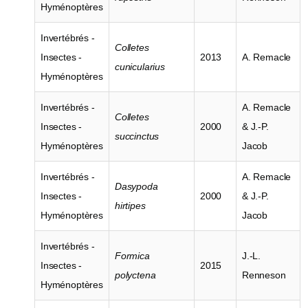
Hyménoptères
Invertébrés -
Colletes
Insectes -
2013
A. Remacle
cunicularius
Hyménoptères
Invertébrés -
A. Remacle
Colletes
Insectes -
2000
& J.-P.
succinctus
Hyménoptères
Jacob
Invertébrés -
A. Remacle
Dasypoda
Insectes -
2000
& J.-P.
hirtipes
Hyménoptères
Jacob
Invertébrés -
Formica
J.-L.
Insectes -
2015
polyctena
Renneson
Hyménoptères