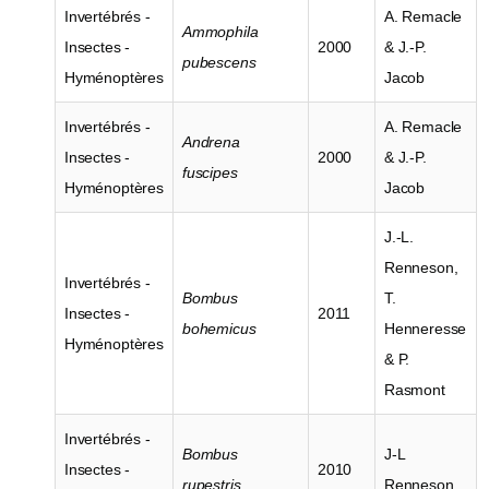
Invertébrés -
A. Remacle
Ammophila
Insectes -
2000
& J.-P.
pubescens
Hyménoptères
Jacob
Invertébrés -
A. Remacle
Andrena
Insectes -
2000
& J.-P.
fuscipes
Hyménoptères
Jacob
J.-L.
Renneson,
Invertébrés -
Bombus
T.
Insectes -
2011
bohemicus
Henneresse
Hyménoptères
& P.
Rasmont
Invertébrés -
Bombus
J-L
Insectes -
2010
rupestris
Renneson