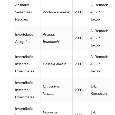
Animaux -
A. Remacle
Vertébrés -
Zootoca vivipara
2000
& J.-P.
Reptiles
Jacob
A. Remacle
Invertébrés -
Argiope
2000
& J.-P.
Araignées
bruennichi
Jacob
Invertébrés -
A. Remacle
Insectes -
Cetonia aurata
2000
& J.-P.
Coléoptères
Jacob
Invertébrés -
Chrysolina
J.-L.
Insectes -
2009
limbata
Renneson
Coléoptères
Invertébrés -
Protaetia
J.-L.