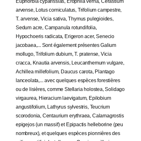
Euphorbia cyparissias, Erophila verna, Cerastium
arvense, Lotus corniculatus, Trifolium campestre,
T. arvense, Vicia sativa, Thymus pulegioides,
Sedum acre, Campanula rotundifolia,
Hypochoeris radicata, Erigeron acer, Senecio
jacobaea,... Sont également présentes Galium
mollugo, Trifolium dubium, T. pratense, Vicia
cracca, Knautia arvensis, Leucanthemum vulgare,
Achillea millefolium, Daucus carota, Plantago
lanceolata,... avec quelques espèces forestières
ou de lisières, comme Stellaria holostea, Solidago
virgaurea, Hieracium laevigatum, Epilobium
angustifolium, Lathyrus sylvestris, Teucrium
scorodonia, Centaurium erythraea, Calamagrostis
epigejos (un massif) et Epipactis helleborine (peu
nombreux), et quelques espèces pionnières des