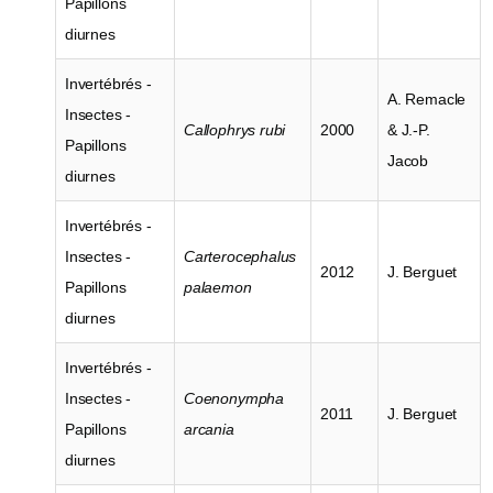
Papillons
diurnes
Invertébrés -
A. Remacle
Insectes -
Callophrys rubi
2000
& J.-P.
Papillons
Jacob
diurnes
Invertébrés -
Insectes -
Carterocephalus
2012
J. Berguet
Papillons
palaemon
diurnes
Invertébrés -
Insectes -
Coenonympha
2011
J. Berguet
Papillons
arcania
diurnes