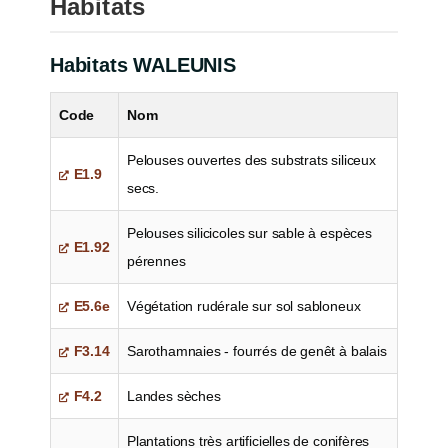
Habitats
Habitats WALEUNIS
Code
Nom
Pelouses ouvertes des substrats siliceux
E1.9
secs.
Pelouses silicicoles sur sable à espèces
E1.92
pérennes
E5.6e
Végétation rudérale sur sol sabloneux
F3.14
Sarothamnaies - fourrés de genêt à balais
F4.2
Landes sèches
Plantations très artificielles de conifères