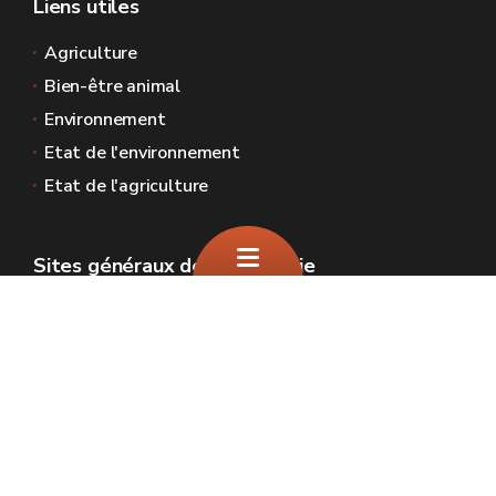
Liens utiles
Agriculture
Bien-être animal
Environnement
Etat de l'environnement
Etat de l'agriculture
Sites généraux de la Wallonie
Wallonie.be
Gouvernement wallon
Service public de Wallonie
Wallex
Géoportail
Jobs