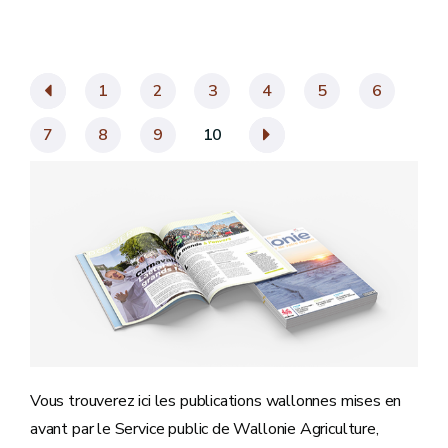
«
1
2
3
4
5
6
7
8
9
10
»
Vous trouverez ici les publications wallonnes mises en
avant par le Service public de Wallonie Agriculture,