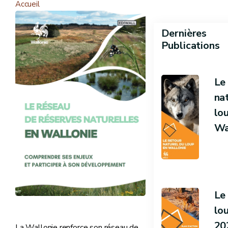
Accueil
Dernières
Publications
Le
na
lo
Wa
Le
lo
20
La Wallonie renforce son réseau de