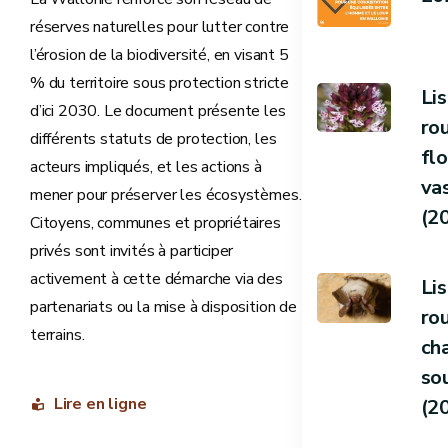
réserves naturelles pour lutter contre
l’érosion de la biodiversité, en visant 5
% du territoire sous protection stricte
Li
d’ici 2030. Le document présente les
ro
différents statuts de protection, les
fl
acteurs impliqués, et les actions à
va
mener pour préserver les écosystèmes.
(2
Citoyens, communes et propriétaires
privés sont invités à participer
activement à cette démarche via des
Li
partenariats ou la mise à disposition de
ro
terrains.
ch
so
Lire en ligne
(2