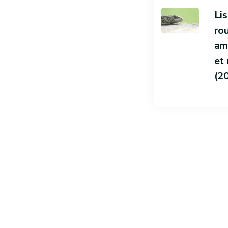
Li
ro
am
et 
(2