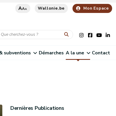
A
Wallonie.be
Mon Espace
A
A
 & subventions
Démarches
A la une
Contact
Dernières Publications