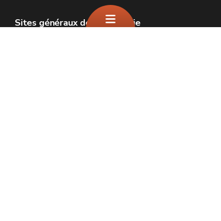
Sites généraux de la Wallonie
Wallonie.be
Gouvernement wallon
Service public de Wallonie
Wallex
Géoportail
Jobs
Nous contacter
SPW Environnement