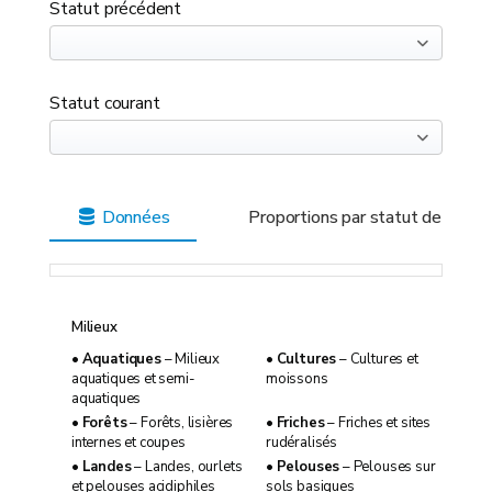
Statut précédent
Statut courant
Données
Proportions par statut de mena
Milieux
•
Aquatiques
– Milieux
•
Cultures
– Cultures et
aquatiques et semi-
moissons
aquatiques
•
Forêts
– Forêts, lisières
•
Friches
– Friches et sites
internes et coupes
rudéralisés
•
Landes
– Landes, ourlets
•
Pelouses
– Pelouses sur
et pelouses acidiphiles
sols basiques