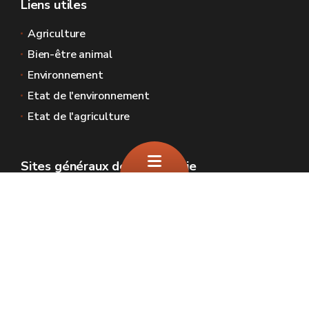
Liens utiles
Agriculture
Bien-être animal
Environnement
Etat de l'environnement
Etat de l'agriculture
Sites généraux de la Wallonie
Wallonie.be
Gouvernement wallon
Service public de Wallonie
Wallex
Géoportail
Jobs