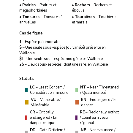
•
Prairies
– Prairies et
•
Rochers
– Rochers et
mégaphorbiaies
éboulis
•
Tonsures
– Tonsures à
•
Tourbières
– Tourbières
annuelles
et marais
Cas de figure
☨
– Espèce patrimoniale
$
– Une seule sous-espèce (ou variété) présente en
Wallonie
$I
– Une seule sous-espèce indigène en Wallonie
2$
– Deux sous-espèces, dont une rare, en Wallonie
Statuts
LC
– Least Concern /
NT
– Near Threatened
Considération mineure
/ Quasi menacé
VU
– Vulnerable /
EN
– Endangered / En
Vulnérable
danger
CR
– Critically
RE
– Regionally extinct
endangered / En
/ Éteint au niveau
danger critique
régional
DD
– Data Deficient /
NE
– Not evaluated /