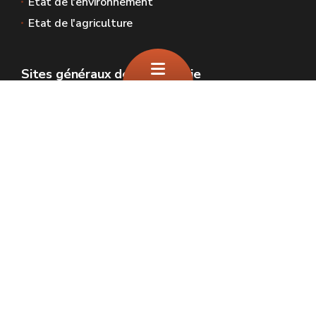
Etat de l'environnement
Etat de l'agriculture
Sites généraux de la Wallonie
Wallonie.be
Gouvernement wallon
Service public de Wallonie
Wallex
Géoportail
Jobs
Nous contacter
SPW Environnement