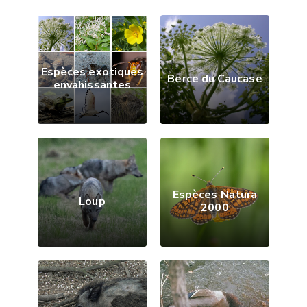
Espèces exotiques
Berce du Caucase
envahissantes
Espèces Natura
Loup
2000