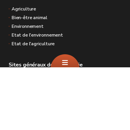
Agriculture
Bien-être animal
Environnement
Etat de l'environnement
Etat de l'agriculture
Sites généraux de la Wallonie
Wallonie.be
Gouvernement wallon
Service public de Wallonie
Wallex
Géoportail
Jobs