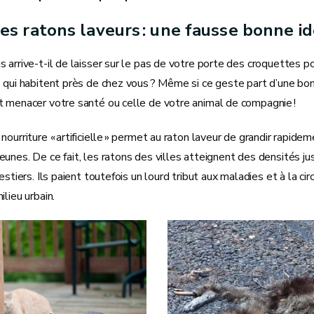
les ratons laveurs : une fausse bonne id
 arrive-t-il de laisser sur le pas de votre porte des croquettes p
 qui habitent près de chez vous ? Même si ce geste part d’une bonn
t menacer votre santé ou celle de votre animal de compagnie !
nourriture « artificielle » permet au raton laveur de grandir rapide
unes. De ce fait, les ratons des villes atteignent des densités ju
restiers. Ils paient toutefois un lourd tribut aux maladies et à la c
ilieu urbain.