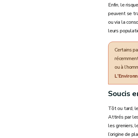
Enfin, le risq
peuvent se tra
ou via la cons
leurs populat
Certains pa
récemment 
ou à l’hom
L'Environ
Soucis e
Tôt ou tard, l
Attirés par le
les greniers, 
l’origine de 