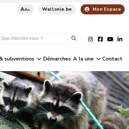
A
Wallonie.be
Mon Espace
A
A
 & subventions
Démarches
A la une
Contact