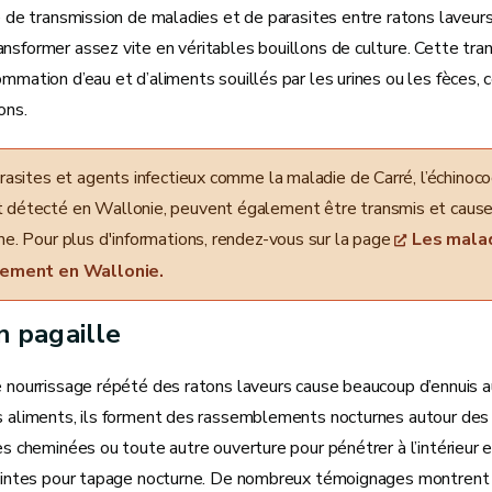
ue de transmission de maladies et de parasites entre ratons laveu
nsformer assez vite en véritables bouillons de culture. Cette trans
ommation d’eau et d’aliments souillés par les urines ou les fèces
ions.
rasites et agents infectieux comme la maladie de Carré, l’échinococ
détecté en Wallonie, peuvent également être transmis et caus
me. Pour plus d'informations, rendez-vous sur la page
Les malad
nement en Wallonie.
n pagaille
e nourrissage répété des ratons laveurs cause beaucoup d’ennuis aux
s aliments, ils forment des rassemblements nocturnes autour des ma
les cheminées ou toute autre ouverture pour pénétrer à l’intérieur e
plaintes pour tapage nocturne. De nombreux témoignages montrent 