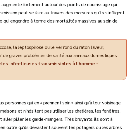
rs augmente fortement autour des points de nourrissage qui
mission peut se faire au travers des morsures qu’ils s’infligent
, ce qui engendre à terme des mortalités massives au sein de
cose, la leptospirose ou le ver rond du raton laveur,
er de graves problèmes de santé aux animaux domestiques
ies infectieuses transmissibles à l'homme -
 personnes qui en « prennent soin » ainsi qu’à leur voisinage.
isons et n’hésitent pas utiliser les chatières, les fenêtres,
t aller piller les garde-mangers. Très bruyants, ils sont à
en outre qu’ils dévastent souvent les potagers ou les arbres