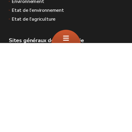
Environnement
Etat de l'environnement
Etat de l'agriculture
Sites généraux de la Wallonie
Wallonie.be
Gouvernement wallon
Service public de Wallonie
Wallex
Géoportail
Jobs
Nous contacter
SPW Environnement