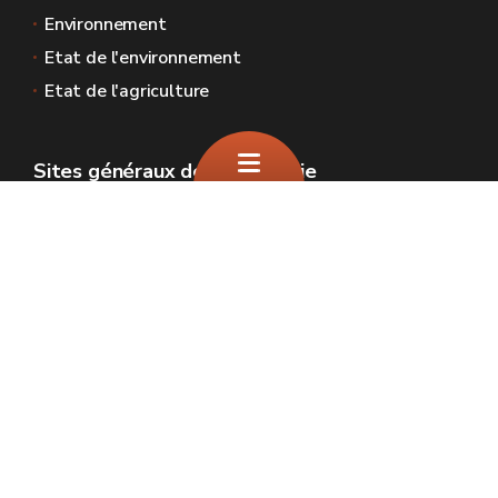
Environnement
Etat de l'environnement
Etat de l'agriculture
Sites généraux de la Wallonie
Wallonie.be
Gouvernement wallon
Service public de Wallonie
Wallex
Géoportail
Jobs
Nous contacter