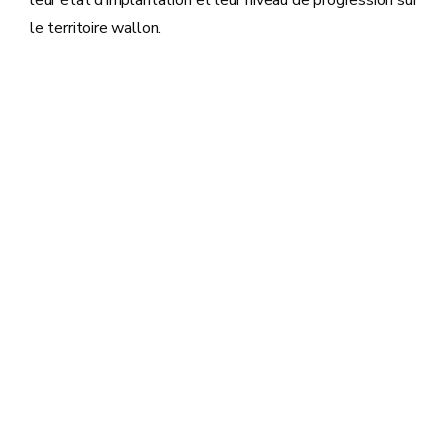
leur état d’implantation et leur niveau de progression sur
le territoire wallon.