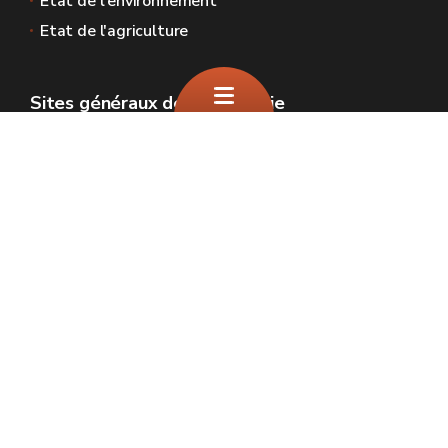
Etat de l'environnement
Etat de l'agriculture
Sites généraux de la Wallonie
Wallonie.be
Gouvernement wallon
Service public de Wallonie
Wallex
Géoportail
Jobs
Nous contacter
SPW Environnement