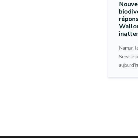
Nouvea
biodiv
répons
Wallon
inatte
Namur, l
Service 
aujourd’h