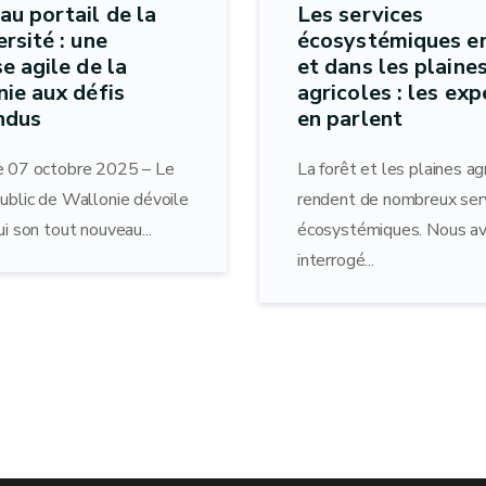
u portail de la
Les services
ersité : une
écosystémiques en
e agile de la
et dans les plaine
ie aux défis
agricoles : les exp
ndus
en parlent
e 07 octobre 2025 – Le
La forêt et les plaines ag
public de Wallonie dévoile
rendent de nombreux ser
ui son tout nouveau...
écosystémiques. Nous a
interrogé...