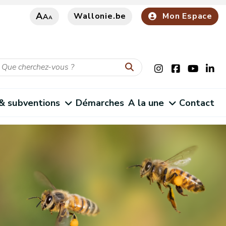
A
Wallonie.be
Mon Espace
A
A
 & subventions
Démarches
A la une
Contact