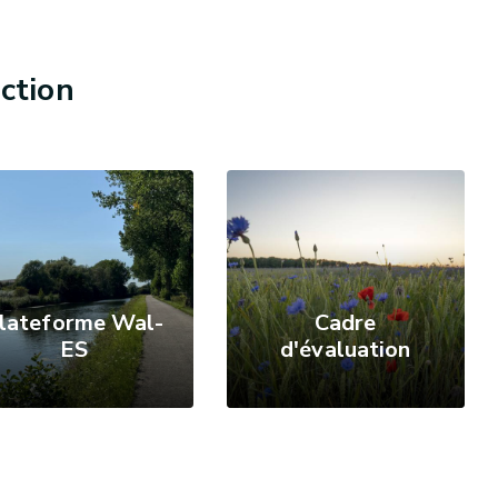
ction
lateforme Wal-
Cadre
ES
d'évaluation