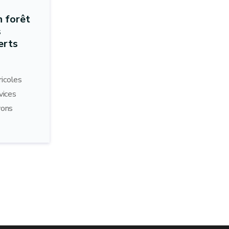
 forêt
s
erts
ricoles
vices
vons