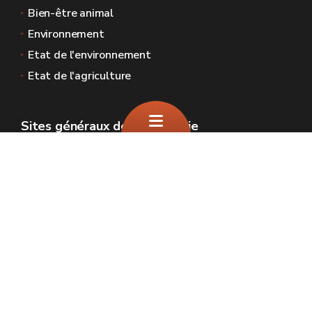
Bien-être animal
Environnement
Etat de l'environnement
Etat de l'agriculture
Sites généraux de la Wallonie
Wallonie.be
Gouvernement wallon
Service public de Wallonie
Wallex
Géoportail
Jobs
Nous contacter