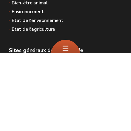
Bien-être animal
Environnement
Etat de l'environnement
Etat de l'agriculture
Sites généraux de la Wallonie
Wallonie.be
Gouvernement wallon
Service public de Wallonie
Wallex
Géoportail
Jobs
Nous contacter