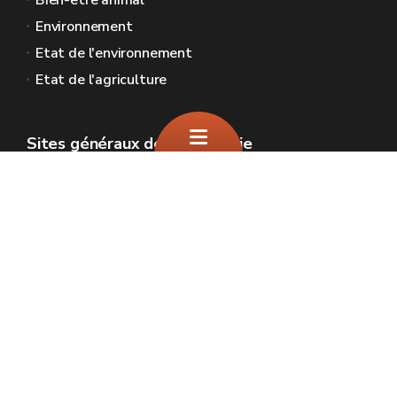
Bien-être animal
Environnement
Etat de l'environnement
Etat de l'agriculture
Sites généraux de la Wallonie
Wallonie.be
Gouvernement wallon
Service public de Wallonie
Wallex
Géoportail
Jobs
Nous contacter