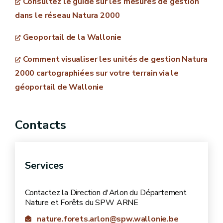
Consultez le guide sur les mesures de gestion
dans le réseau Natura 2000
23 octobre 2008 - Arrêté du Gouvernement
wallon fixant certaines modalités du régime
Geoportail de la Wallonie
préventif applicable aux sites Natura 2000
les nom, prénom et adresse du demandeur s’il
Comment visualiser les unités de gestion Natura
s’agit d’une personne physique
2000 cartographiées sur votre terrain via le
géoportail de Wallonie
la dénomination ou raison sociale, la forme
juridique, l’adresse du siège social ainsi que les
nom, prénom et adresse de la personne mandatée
Contacts
pour introduire la demande
Services
Contactez la Direction d'Arlon du Département
Nature et Forêts du SPW ARNE
nature.forets.arlon@spw.wallonie.be