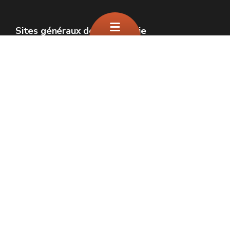
Sites généraux de la Wallonie
Wallonie.be
Gouvernement wallon
Service public de Wallonie
Wallex
Géoportail
Jobs
Nous contacter
SPW Environnement