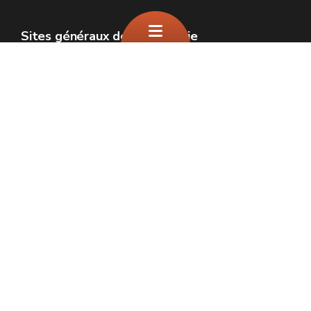
Sites généraux de la Wallonie
Wallonie.be
Gouvernement wallon
Service public de Wallonie
Wallex
Géoportail
Jobs
Nous contacter
SPW Environnement