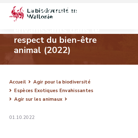
Gérer les populations de
La biodiversité en 
Wallonie
vertébrés exotiques
envahissants dans le
respect du bien-être
animal (2022)
Accueil
Agir pour la biodiversité
Espèces Exotiques Envahissantes
Agir sur les animaux
01.10.2022