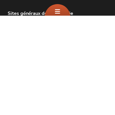
Sites généraux de la Wallonie
Wallonie.be
Gouvernement wallon
Service public de Wallonie
Wallex
Géoportail
Jobs
Nous contacter
SPW Environnement