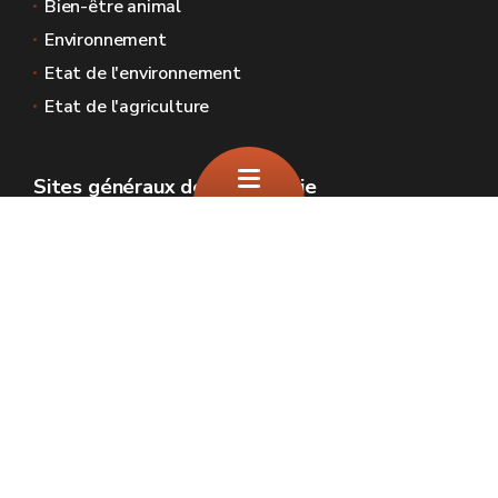
Bien-être animal
Environnement
Etat de l'environnement
Etat de l'agriculture
Sites généraux de la Wallonie
Wallonie.be
Gouvernement wallon
Service public de Wallonie
Wallex
Géoportail
Jobs
Nous contacter