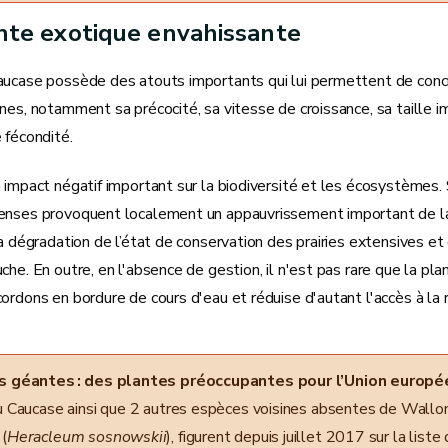
nte exotique envahissante
aucase possède des atouts importants qui lui permettent de conc
nes, notamment sa précocité, sa vitesse de croissance, sa taille 
e fécondité.
 impact négatif important sur la biodiversité et les écosystèmes.
enses provoquent localement un appauvrissement important de la
la dégradation de l’état de conservation des prairies extensives et
che. En outre, en l'absence de gestion, il n'est pas rare que la pl
ordons en bordure de cours d'eau et réduise d'autant l'accès à la r
s géantes : des plantes préoccupantes pour l’Union europ
u Caucase ainsi que 2 autres espèces voisines absentes de Walloni
(
Heracleum sosnowskii
), figurent depuis juillet 2017 sur la li