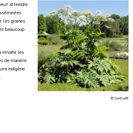
peut atteindre
disséminées
, les graines
ces beaucoup
 envahir les
ées de manière
ore indigène.
.
© GertrudK