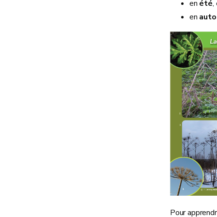
en
été
,
en
aut
Pour apprendre