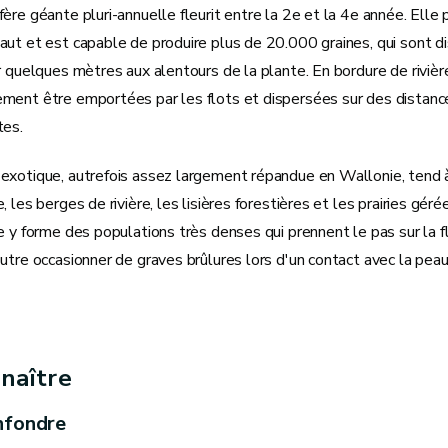
ère géante pluri-annuelle fleurit entre la 2e et la 4e année. Elle 
aut et est capable de produire plus de 20.000 graines, qui sont 
r quelques mètres aux alentours de la plante. En bordure de rivière
ment être emportées par les flots et dispersées sur des distan
tes.
exotique, autrefois assez largement répandue en Wallonie, tend à
, les berges de rivière, les lisières forestières et les prairies gér
e y forme des populations très denses qui prennent le pas sur la fl
utre occasionner de graves brûlures lors d'un contact avec la peau
naître
nfondre