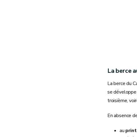
La berce a
La berce du Ca
se développe s
troisième, voi
En absence de
au
prin