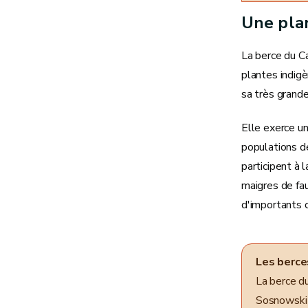
Une pla
La berce du C
plantes indigè
sa très grand
Elle exerce un
populations d
participent à 
maigres de fau
d'importants c
Les berce
La berce d
Sosnowski 