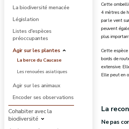
Cette ombellif
La biodiversité menacée
4 mètres de h
Législation
par le vent su
peuvent égale
Listes d'espèces
plus importan
préoccupantes
Agir sur les plantes
Cette espèce 
bords de route
La berce du Caucase
extensive. Ell
Les renouées asiatiques
Elle peut en o
Agir sur les animaux
Encoder ses observations
La recon
Cohabiter avec la
biodiversité
Ne pas co