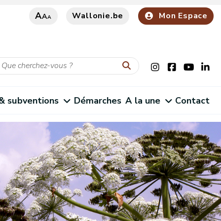
A
Wallonie.be
Mon Espace
A
A
 & subventions
Démarches
A la une
Contact