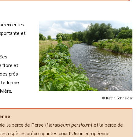
urrencer les
importante et
 Ses
 flore et
 des prés
ante forme
ivière.
© Katrin Schneider
éenne
e, la berce de Perse (
Heracleum persicum
) et la berce de
ste des espèces préoccupantes pour l'Union européenne