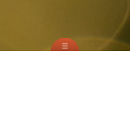
Que cherchez vous?
TEST
À la une
Filtre