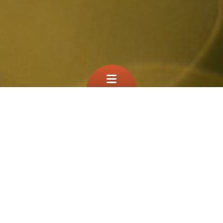
Que cherchez vous?
TEST
À la une
Filtre