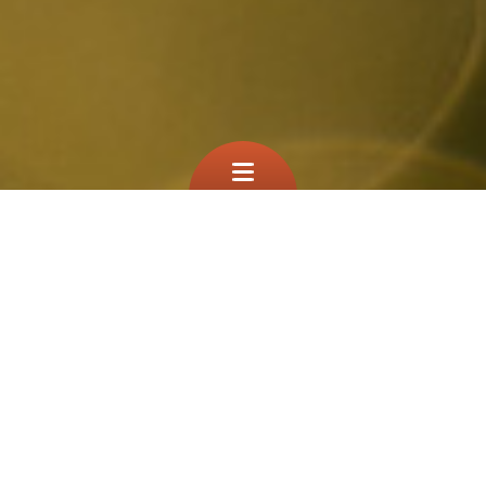
Que cherchez vous?
TEST
À la une
Filtre