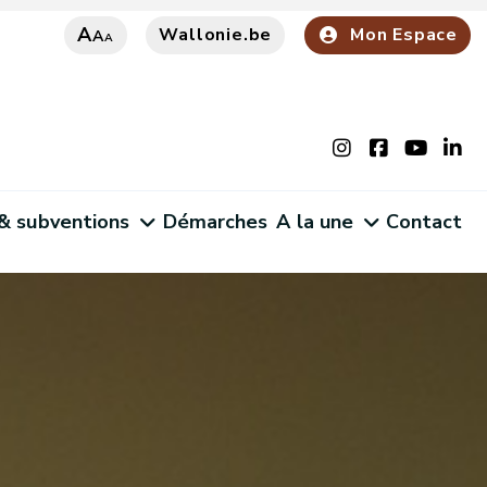
A
Wallonie.be
Mon Espace
A
A
 & subventions
Démarches
A la une
Contact