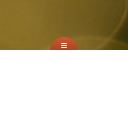
Que cherchez vous?
TEST
À la une
Filtre