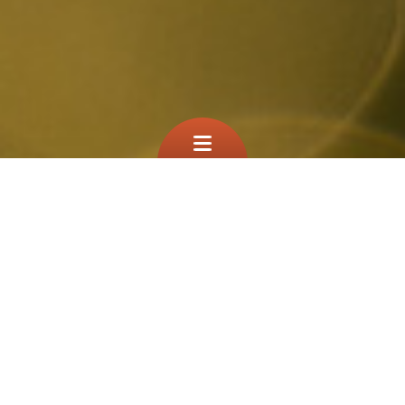
Que cherchez vous?
TEST
À la une
Filtre