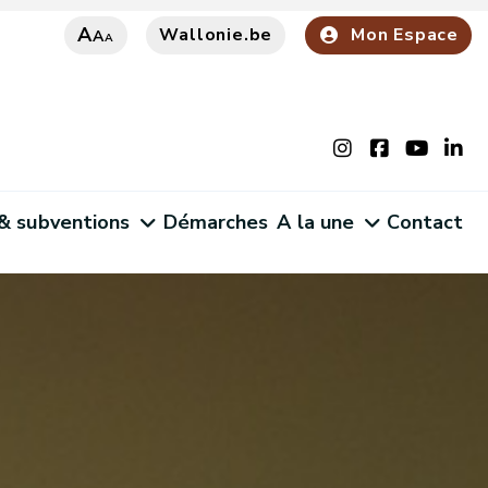
A
Wallonie.be
Mon Espace
A
A
 & subventions
Démarches
A la une
Contact