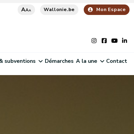
A
Wallonie.be
Mon Espace
A
A
 & subventions
Démarches
A la une
Contact