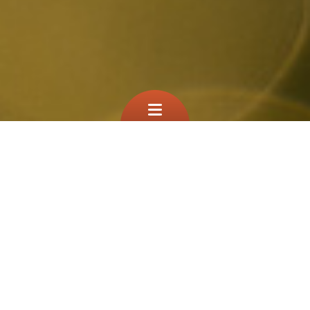
Que cherchez vous?
TEST
À la une
Filtre