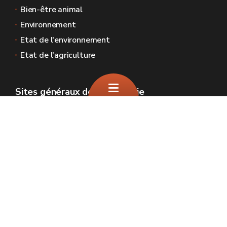
Bien-être animal
Environnement
Etat de l'environnement
Etat de l'agriculture
Sites généraux de la Wallonie
Wallonie.be
Gouvernement wallon
Service public de Wallonie
Wallex
Géoportail
Jobs
Nous contacter