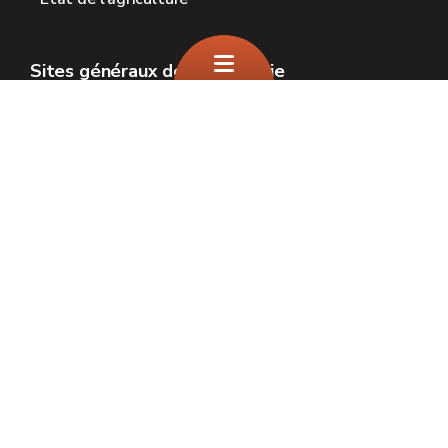
Sites généraux de la Wallonie
Wallonie.be
Gouvernement wallon
Service public de Wallonie
Wallex
Géoportail
Jobs
Nous contacter
SPW Environnement