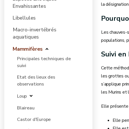
la désignation
Envahissantes
Pourquoi
Libellules
Macro-invertébrés
Les chauves-so
aquatiques
populations, 
Mammifères
Suivi en
Principales techniques de
suivi
Cette méthode
les grottes ou
Etat des lieux des
observations
s’applique pr
les Murins et 
Loup
Elle présente
Blaireau
Castor d'Europe
Elle per
Elle est