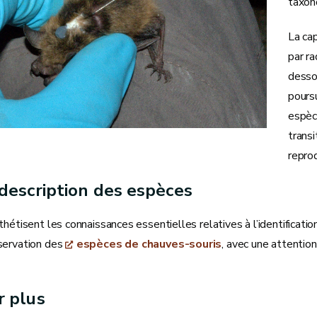
taxon
La ca
par r
desso
poursu
espèc
trans
reprod
 description des espèces
hétisent les connaissances essentielles relatives à l’identification,
servation des
espèces de chauves-souris
, avec une attention
r plus