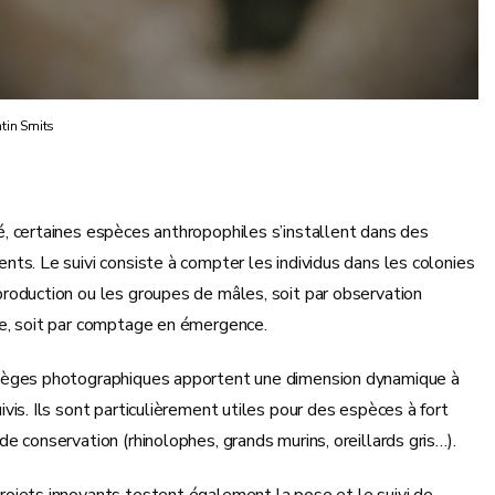
tin Smits
é, certaines espèces anthropophiles s’installent dans des
nts. Le suivi consiste à compter les individus dans les colonies
production ou les groupes de mâles, soit par observation
te, soit par comptage en émergence.
ièges photographiques apportent une dimension dynamique à
ivis. Ils sont particulièrement utiles pour des espèces à fort
de conservation (rhinolophes, grands murins, oreillards gris…).
rojets innovants testent également la pose et le suivi de