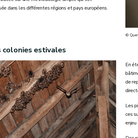
ée dans les différentes régions et pays européens.
© Quen
s colonies estivales
En ét
bâtime
de re
direc
Les p
ces su
enjeu 
Des p