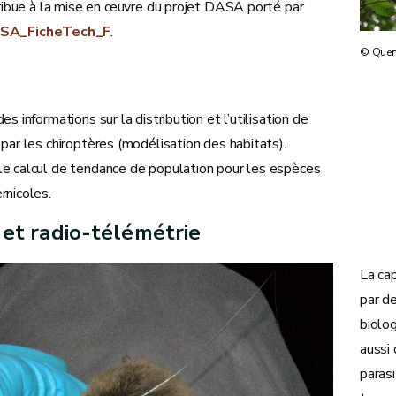
bue à la mise en œuvre du projet DASA porté par
SA_FicheTech_F
.
© Quen
des informations sur la distribution et l’utilisation de
 par les chiroptères (modélisation des habitats).
e calcul de tendance de population pour les espèces
rnicoles.
et radio-télémétrie
La cap
par d
biolog
aussi 
paras