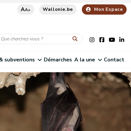
A
Wallonie.be
Mon Espace
A
A
 & subventions
Démarches
A la une
Contact