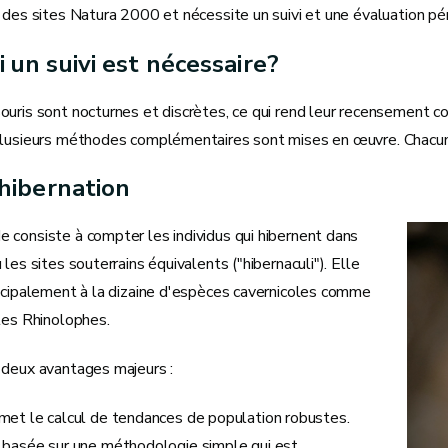
 des sites Natura 2000 et nécessite un suivi et une évaluation pér
 un suivi est nécessaire?
uris sont nocturnes et discrètes, ce qui rend leur recensement co
plusieurs méthodes complémentaires sont mises en œuvre. Chacune
 hibernation
 consiste à compter les individus qui hibernent dans
 les sites souterrains équivalents ("hibernaculi"). Elle
incipalement à la dizaine d'espèces cavernicoles comme
les Rhinolophes.
 deux avantages majeurs :
met le calcul de tendances de population robustes.
 basée sur une méthodologie simple qui est