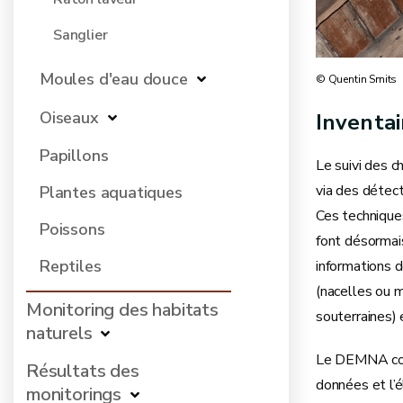
Sanglier
Moules d'eau douce
© Quentin Smits
Oiseaux
Inventai
Papillons
Le suivi des c
via des détec
Plantes aquatiques
Ces technique
Poissons
font désormais
Reptiles
informations d
(nacelles ou m
Monitoring des habitats
souterraines) 
naturels
Le DEMNA coll
Résultats des
données et l’
monitorings