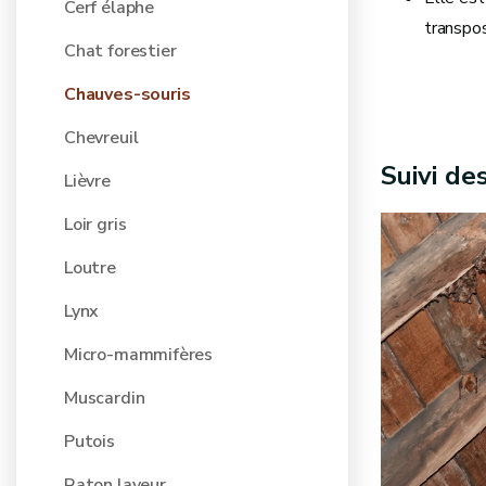
Cerf élaphe
transpos
Chat forestier
Chauves-souris
Chevreuil
Suivi de
Lièvre
Loir gris
Loutre
Lynx
Micro-mammifères
Muscardin
Putois
Raton laveur