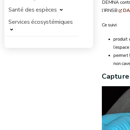
DEMNA contri
Santé des espèces
l’IRNSB
DA
Services écosystémiques
Ce suivi
produit 
l’espace
permet l
non cave
Capture 